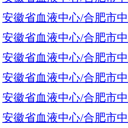
安徽省血液中心/合肥市中心
安徽省血液中心/合肥市中心
安徽省血液中心/合肥市中心
安徽省血液中心/合肥市中心
安徽省血液中心/合肥市中心
安徽省血液中心/合肥市中心