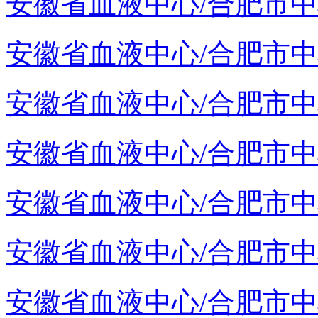
安徽省血液中心/合肥市中心
安徽省血液中心/合肥市中心
安徽省血液中心/合肥市中心
安徽省血液中心/合肥市中心
安徽省血液中心/合肥市中心
安徽省血液中心/合肥市中心
安徽省血液中心/合肥市中心