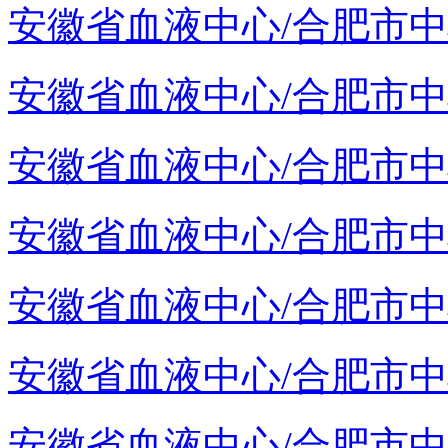
安徽省血液中心/合肥市中心
安徽省血液中心/合肥市中心
安徽省血液中心/合肥市中心
安徽省血液中心/合肥市中心
安徽省血液中心/合肥市中心
安徽省血液中心/合肥市中心
安徽省血液中心/合肥市中心