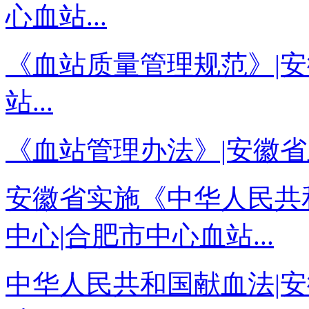
心血站...
《血站质量管理规范》|安
站...
《血站管理办法》|安徽省血
安徽省实施《中华人民共
中心|合肥市中心血站...
中华人民共和国献血法|安