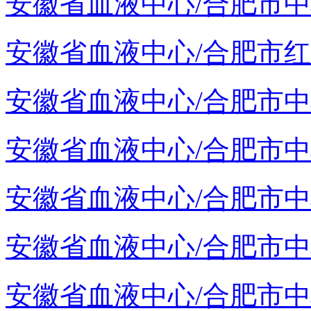
安徽省血液中心/合肥市中心
安徽省血液中心/合肥市红十
安徽省血液中心/合肥市中心
安徽省血液中心/合肥市中心
安徽省血液中心/合肥市中心
安徽省血液中心/合肥市中心
安徽省血液中心/合肥市中心