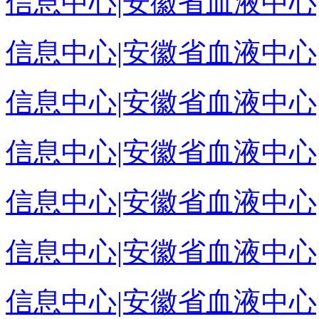
信息中心|安徽省血液中心|
信息中心|安徽省血液中心|
信息中心|安徽省血液中心|
信息中心|安徽省血液中心|
信息中心|安徽省血液中心|
信息中心|安徽省血液中心|
信息中心|安徽省血液中心|