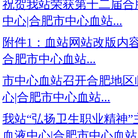
祝贺我站荣获第十二届合
中心|合肥市中心血站...
附件1：血站网站改版内容
合肥市中心血站...
市中心血站召开合肥地区
心|合肥市中心血站...
我站“弘扬卫生职业精神”
血液中心|合肥市中心血站..