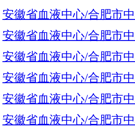
安徽省血液中心/合肥市中心
安徽省血液中心/合肥市中心
安徽省血液中心/合肥市中心
安徽省血液中心/合肥市中心
安徽省血液中心/合肥市中心
安徽省血液中心/合肥市中心