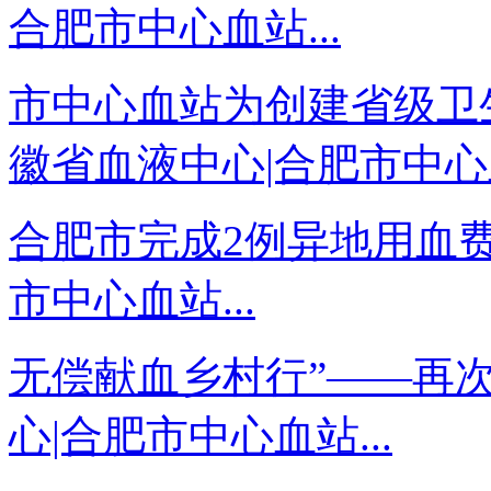
合肥市中心血站...
市中心血站为创建省级卫
徽省血液中心|合肥市中心血
合肥市完成2例异地用血费
市中心血站...
无偿献血乡村行”——再
心|合肥市中心血站...