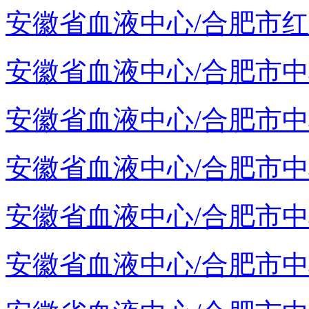
安徽省血液中心/合肥市红十
安徽省血液中心/合肥市中心
安徽省血液中心/合肥市中心
安徽省血液中心/合肥市中心
安徽省血液中心/合肥市中心
安徽省血液中心/合肥市中心