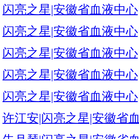
闪亮之星|安徽省血液中心|
闪亮之星|安徽省血液中心|
闪亮之星|安徽省血液中心|
闪亮之星|安徽省血液中心|
闪亮之星|安徽省血液中心|
许江安|闪亮之星|安徽省血