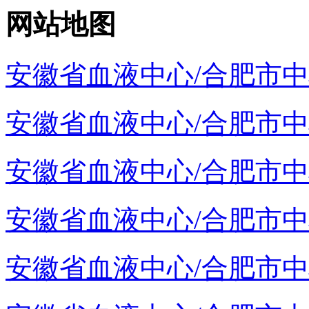
网站地图
安徽省血液中心/合肥市中心
安徽省血液中心/合肥市中心
安徽省血液中心/合肥市中心
安徽省血液中心/合肥市中心
安徽省血液中心/合肥市中心